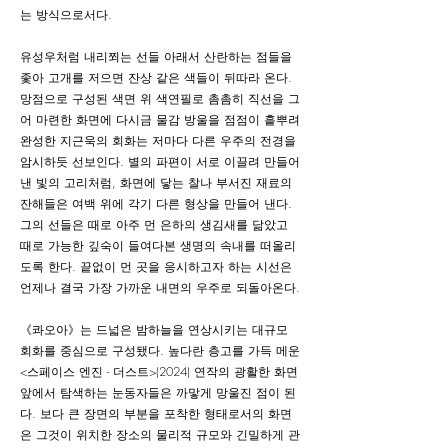
는 방식으로서다.
유성우처럼 내리쬐는 선들 아래서 산란하는 점들을
좇아 고개를 저으면 잔상 같은 색들이 뒤따라 온다.
망점으로 구성된 색면 위 색연필로 촘촘히 직선을 그
어 마련한 화면에 다시금 물감 방울을 점점이 흩뿌려
완성한 지근욱의 회화는 저마다 다른 우주의 전경을
암시하듯 선보인다. 별의 파편이 서로 이끌려 만들어
낸 빛의 고리처럼, 화면에 닿는 찰나 부서진 재료의
잔해들은 여백 위에 각기 다른 형상을 만들어 낸다.
그의 선들은 때로 아주 먼 은하의 생김새를 닮았고
때로 가능한 깊숙이 들여다본 생명의 속내를 떠올리
도록 한다. 끝없이 먼 곳을 응시하고자 하는 시선은
언제나 결국 가장 가까운 내면의 우주로 되돌아온다.
《콰오아》는 드넓은 밤하늘을 연상시키는 대규모
회화를 중심으로 구성됐다. 높다란 층고를 가득 메운
<스페이스 엔진 - 더스트>(2024) 연작의 광활한 화면
앞에서 탐색하는 눈동자들은 까맣게 망울진 점이 된
다. 보다 큰 장면의 부분을 포착한 형태로서의 화면
은 그것이 위치한 장소의 물리적 규모와 긴밀하게 관