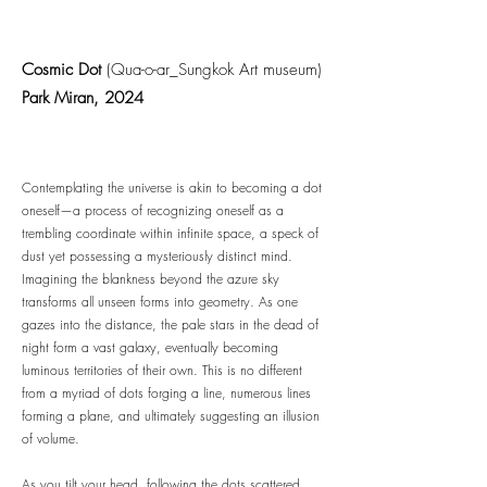
Cosmic Dot
(Qua-o-ar_Sungkok Art museum)
Park Miran, 2024
Contemplating the universe is akin to becoming a dot
oneself—a process of recognizing oneself as a
trembling coordinate within infinite space, a speck of
dust yet possessing a mysteriously distinct mind.
Imagining the blankness beyond the azure sky
transforms all unseen forms into geometry. As one
gazes into the distance, the pale stars in the dead of
night form a vast galaxy, eventually becoming
luminous territories of their own. This is no different
from a myriad of dots forging a line, numerous lines
forming a plane, and ultimately suggesting an illusion
of volume.
As you tilt your head, following the dots scattered