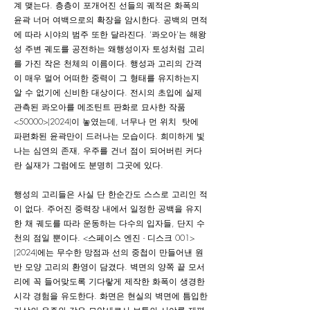
계 맺는다. 층층이 포개어진 선들의 궤적은 화폭의
윤곽 너머 여백으로의 확장을 암시한다. 공백의 면적
에 따라 시야의 범주 또한 달라진다. ‘콰오아’는 해왕
성 주변 궤도를 공전하는 왜행성이자 토성처럼 고리
를 가진 작은 천체의 이름이다. 행성과 고리의 간격
이 매우 멀어 어떠한 중력이 그 형태를 유지하는지
알 수 없기에 신비한 대상이다. 전시의 초입에 실제
관측된 콰오아를 메조틴트 판화로 묘사한 작품
<50000>(2024)이 놓였는데, 너무나 먼 위치 탓에
파편화된 윤곽만이 드러나는 모습이다. 희미하게 빛
나는 심연의 존재, 우주를 건너 점이 되어버린 커다
란 실재가 그럼에도 분명히 그곳에 있다.
행성의 고리들은 사실 단 한순간도 스스로 고리인 적
이 없다. 주어진 중력장 내에서 일정한 공백을 유지
한 채 궤도를 따라 운동하는 다수의 입자들, 단지 수
천의 점일 뿐이다. <스페이스 엔진 - 디스크 001>
(2024)에는 무수한 망점과 선의 중첩이 만들어낸 원
반 모양 고리의 환영이 담겼다. 벽면의 양쪽 끝 모서
리에 꼭 들어맞도록 기다랗게 제작한 화폭이 생경한
시각 경험을 유도한다. 화면은 현실의 벽면에 틈입한