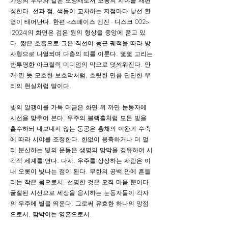
가상의 우주와 같은 모양새로서 보통의 시야를 재편
성한다. 선과 점, 색들이 교차하는 지점마다 낯선 환
영이 태어난다. 한편 <스페이스 엔진 - 디스크 002>
(2024)의 화면은 검은 원의 형상을 중앙에 품고 있
다. 짧은 호흡으로 그은 직선이 둥근 궤적을 따라 방
사형으로 나열되며 다층의 띠를 이룬다. 몇몇 고리는
반투명한 아크릴릭 미디엄의 막으로 덧씌워진다. 안
개 낀 듯 모호한 보호막처럼, 흐릿한 만큼 단단한 우
리의 현실처럼 말이다.
빛의 알갱이를 가득 머금은 화면 위 까만 눈동자에
시선을 맞추어 본다. 우주의 블랙홀처럼 모든 빛을
흡수하되 내보내지 않는 동공은 홍채의 이완과 수축
에 따라 시야를 조정한다. 한없이 응축하거나 더 멀
리 분산하는 빛의 운동은 생명의 망막을 경유하여 시
각적 세계를 연다. 다시, 우주를 상상하는 사람은 이
내 오롯이 빛나는 점이 된다. 무한의 공백 안에 흔들
리는 작은 몸으로서, 선명한 것은 오직 마음 뿐이다.
굴절된 시선으로 세상을 응시하는 눈동자들이 각자
의 우주에 별을 띄운다. 그로써 유효한 하나의 망점
으로서, 깜박이는 영혼으로서.