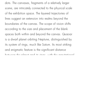
dots. The canvases, fragments of a relatively larger
scene, are intricately connected to the physical scale
of the exhibition space. The layered trajectories of
lines suggest an extension into realms beyond the
boundaries of the canvas. The scope of vision shifts
according to the size and placement of the blank
spaces both within and beyond the canvas. Quaoar
is a dwarf planet orbiting Neptune, distinguished by
its system of rings, much like Saturn. Its most striking
and enigmatic feature is the significant distance
between the planet and its rings, with the gravitational
forces sustaining this unusual structure still unknown. At
the exhibition’s entrance hangs
50000 (2024)
, created
through mezzotint engraving technique, depicting the
observed image of Quaoar. Due to its extreme
remoteness, only a fragmented contour of the planet is
visible. Nonetheless, this faintly glowing presence in
the abyss—a colossal reality reduced to a mere point
across the cosmos— exists distinctly, undeniably
there.